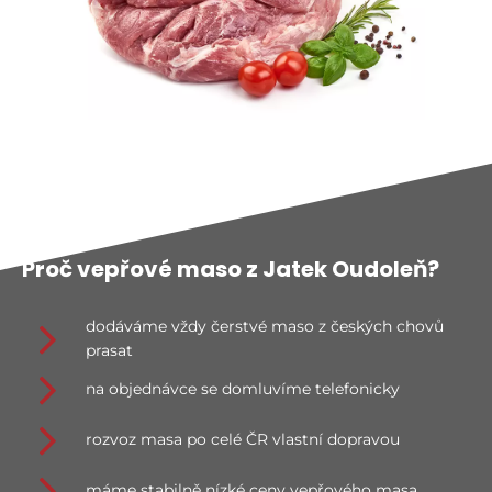
Proč vepřové maso z Jatek Oudoleň?
dodáváme vždy čerstvé maso z českých chovů
prasat
na objednávce se domluvíme telefonicky
rozvoz masa po celé ČR vlastní dopravou
máme stabilně nízké ceny vepřového masa