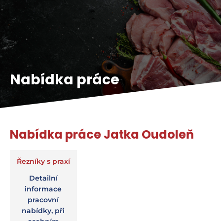
Nabídka práce
Nabídka práce Jatka Oudoleň
Řezníky s praxí
Detailní
informace
pracovní
nabídky, při